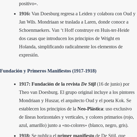
positivo».
1916:
Van Doesburg regresa a Leiden y colabora con Oud y
Jan Wils. Mondriaan se traslada a Laren, donde conoce a
Schoenmaekers.
Van ‘t Hoff
construye en Huis-ter-Heide
dos casas que introducen los principios de Wright en
Holanda, simplificando radicalmente los elementos de
expresión.
Fundación y Primeros Manifiestos (1917-1918)
1917:
Fundación de la revista
De Stijl
(16 de junio) por
Theo van Doesburg. El grupo original incluye a los pintores
Mondriaan y Huszar, el arquitecto Oud y el poeta Kok. Se
establecen los principios de la
Neo-Plástica
: uso exclusivo
de líneas horizontales y verticales, y colores primarios (rojo,
azul, amarillo) junto a «no-colores» (blanco, negro, gris).
1918:
Se publica el
primer manifiesto
de De Stijl
, que