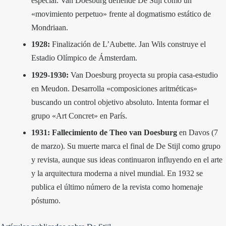
especial. Van Doesburg defiende De Stijl como un
«movimiento perpetuo» frente al dogmatismo estático de
Mondriaan.
1928:
Finalización de L’Aubette.
Jan Wils
construye el
Estadio Olímpico de Ámsterdam.
1929-1930:
Van Doesburg proyecta su propia casa-estudio
en Meudon. Desarrolla «composiciones aritméticas»
buscando un control objetivo absoluto. Intenta formar el
grupo «Art Concret» en París.
1931:
Fallecimiento de Theo van Doesburg
en Davos (7
de marzo). Su muerte marca el final de De Stijl como grupo
y revista, aunque sus ideas continuaron influyendo en el arte
y la arquitectura moderna a nivel mundial. En 1932 se
publica el último número de la revista como homenaje
póstumo.