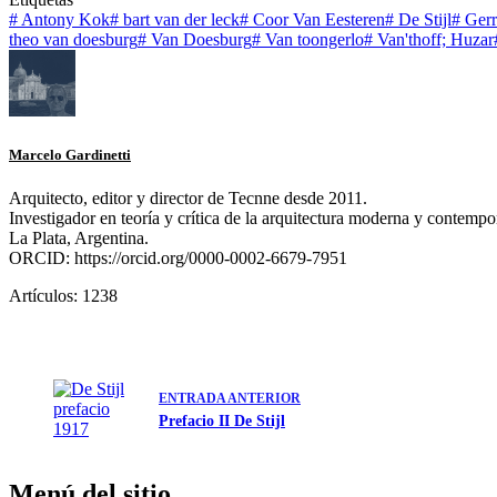
#
Antony Kok
#
bart van der leck
#
Coor Van Eesteren
#
De Stijl
#
Gerri
theo van doesburg
#
Van Doesburg
#
Van toongerlo
#
Van'thoff; Huzar
Marcelo Gardinetti
Arquitecto, editor y director de Tecnne desde 2011.
Investigador en teoría y crítica de la arquitectura moderna y contempo
La Plata, Argentina.
ORCID: https://orcid.org/0000-0002-6679-7951
Artículos: 1238
ENTRADA
ANTERIOR
Prefacio II De Stijl
Menú del sitio