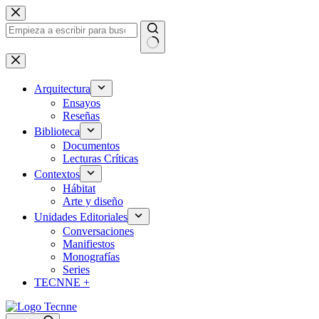
Saltar
al
contenido
Sin
resultados
Arquitectura
Ensayos
Reseñas
Biblioteca
Documentos
Lecturas Críticas
Contextos
Hábitat
Arte y diseño
Unidades Editoriales
Conversaciones
Manifiestos
Monografías
Series
TECNNE +