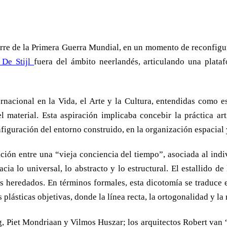
erre de la Primera Guerra Mundial, en un momento de reconfigura
 De Stijl
fuera del ámbito neerlandés, articulando una plataf
rnacional en la Vida, el Arte y la Cultura, entendidas como es
el material. Esta aspiración implicaba concebir la práctica a
nfiguración del entorno construido, en la organización espacial 
ción entre una “vieja conciencia del tiempo”, asociada al indiv
cia lo universal, lo abstracto y lo estructural. El estallido 
ales heredados. En términos formales, esta dicotomía se traduc
 plásticas objetivas, donde la línea recta, la ortogonalidad y l
, Piet Mondriaan y Vilmos Huszar; los arquitectos Robert van ‘