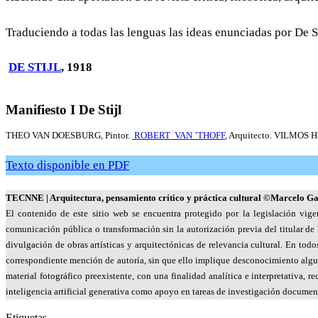
Traduciendo a todas las lenguas las ideas enunciadas por De S
DE STIJL
, 1918
Manifiesto I De Stijl
THEO VAN DOESBURG, Pintor.
ROBERT VAN ’THOFF
, Arquitecto. VILMOS 
Texto disponible en PDF
TECNNE
| Arquitectura, pensamiento crítico y práctica cultural
©Marcelo Gar
El contenido de este sitio web se encuentra protegido por la legislación vige
comunicación pública o transformación sin la autorización previa del titular de 
divulgación de obras artísticas y arquitectónicas de relevancia cultural. En to
correspondiente mención de autoría, sin que ello implique desconocimiento algun
material fotográfico preexistente, con una finalidad analítica e interpretativa,
inteligencia artificial generativa como apoyo en tareas de investigación document
Etiquetas