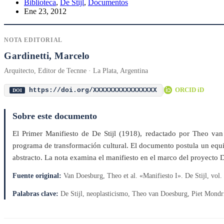
Biblioteca
,
De Stijl
,
Documentos
Ene 23, 2012
NOTA EDITORIAL
Gardinetti, Marcelo
Arquitecto, Editor de Tecnne · La Plata, Argentina
|
ORCID iD
https://doi.org/XXXXXXXXXXXXXXXX
DOI
Sobre este documento
El Primer Manifiesto de De Stijl (1918), redactado por Theo v
programa de transformación cultural. El documento postula un equili
abstracto. La nota examina el manifiesto en el marco del proyecto De
Fuente original:
Van Doesburg, Theo et al. «Manifiesto I». De Stijl, vol.
Palabras clave:
De Stijl, neoplasticismo, Theo van Doesburg, Piet Mondria