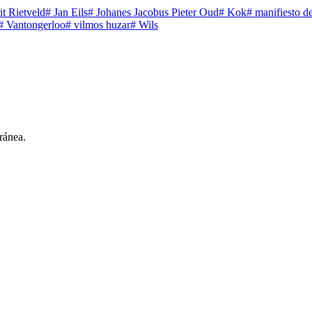
t Rietveld
#
Jan Eils
#
Johanes Jacobus Pieter Oud
#
Kok
#
manifiesto de 
#
Vantongerloo
#
vilmos huzar
#
Wils
ránea.