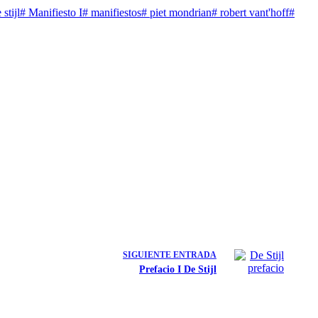
stijl
#
Manifiesto I
#
manifiestos
#
piet mondrian
#
robert vant'hoff
#
SIGUIENTE
ENTRADA
Prefacio I De Stijl