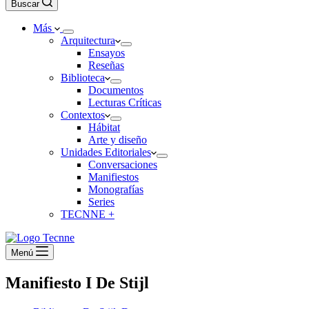
Buscar
Más
Arquitectura
Ensayos
Reseñas
Biblioteca
Documentos
Lecturas Críticas
Contextos
Hábitat
Arte y diseño
Unidades Editoriales
Conversaciones
Manifiestos
Monografías
Series
TECNNE +
Menú
Manifiesto I De Stijl