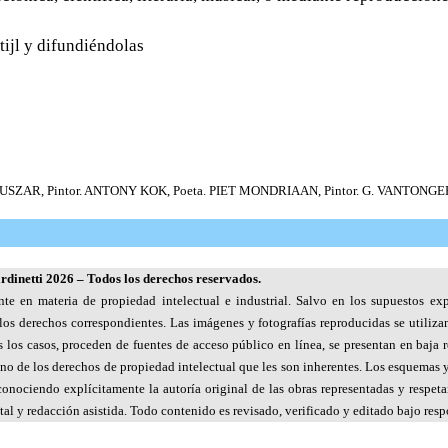
tijl y difundiéndolas
HUSZAR, Pintor. ANTONY KOK, Poeta. PIET MONDRIAAN, Pintor. G. VANTONGERL
dinetti 2026 – Todos los derechos reservados.
nte en materia de propiedad intelectual e industrial. Salvo en los supuestos exp
los derechos correspondientes. Las imágenes y fotografías reproducidas se utiliza
dos los casos, proceden de fuentes de acceso público en línea, se presentan en baj
o de los derechos de propiedad intelectual que les son inherentes. Los esquemas y 
 reconociendo explícitamente la autoría original de las obras representadas y res
al y redacción asistida. Todo contenido es revisado, verificado y editado bajo respo