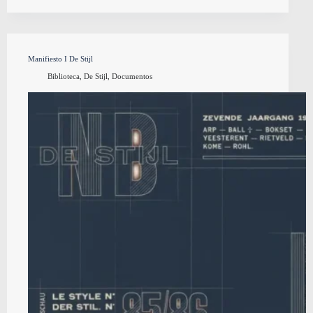
Manifiesto I De Stijl
Biblioteca
,
De Stijl
,
Documentos