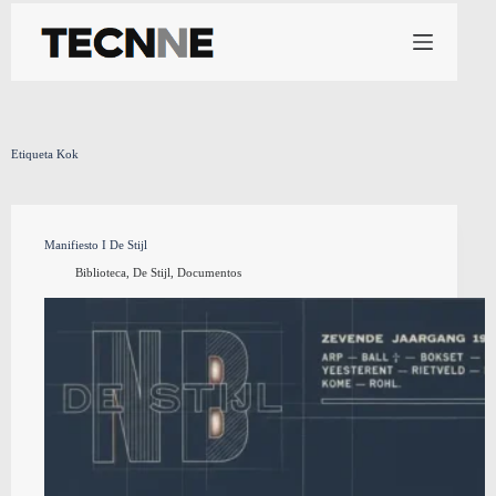
Saltar
al
contenido
Etiqueta
Kok
Manifiesto I De Stijl
Biblioteca
,
De Stijl
,
Documentos