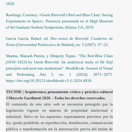
1920.
Rawlings, Courtney. «Gerrit Rietveld’s Red and Blue Chair: Seeing
Experiments in Space». Ponencia presentada en el High Museum
of Art Graduate Student Symposium, Atlanta, GA, 2019.
García García, Rafael, ed.
Dos textos de Rietveld
.
Cuaderno de
Notas
(Universidad Politécnica de Madrid), no. 5 (1997): 37–52.
Sharma, Manash Pratim, y Dimpoly Toppo. “The Red-Blue Chair
(1918–1923) by Gerrit Rietveld: An analytical study of De Stijl
principles and post-war modernism”. ShodhKosh: Journal of Visual
and Performing Arts 5, no. 1 (2024): 2071–2075.
https://doi.org/10.29121/shodhkosh.v5.i1.2024.4918.
TECNNE
| Arquitectura, pensamiento crítico y práctica cultural
©Marcelo Gardinetti 2026 – Todos los derechos reservados.
El contenido de este sitio web se encuentra protegido por la
legislación vigente en materia de propiedad intelectual e
industrial. Salvo en los supuestos expresamente previstos por la
ley, queda prohibida su reproducción, distribución, comunicación
pública o transformación sin la autorización previa del titular de