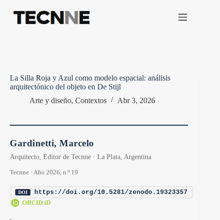
Saltar
al
contenido
La Silla Roja y Azul como modelo espacial: análisis
arquitectónico del objeto en De Stijl
Arte y diseño
,
Contextos
Abr 3, 2026
Gardinetti, Marcelo
Arquitecto, Editor de Tecnne · La Plata, Argentina
Tecnne · Año 2026, n.º 19
https://doi.org/10.5281/zenodo.19323357
DOI
|
ORCID iD