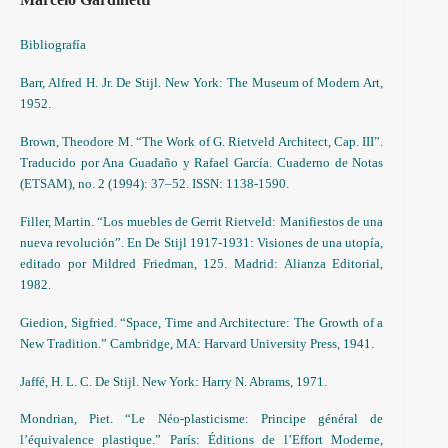
Bibliografía
Barr, Alfred H. Jr. De Stijl. New York: The Museum of Modern Art,
1952.
Brown, Theodore M. “The Work of G. Rietveld Architect, Cap. III”.
Traducido por Ana Guadaño y Rafael García. Cuaderno de Notas
(ETSAM), no. 2 (1994): 37–52. ISSN: 1138-1590.
Filler, Martin. “Los muebles de Gerrit Rietveld: Manifiestos de una
nueva revolución”. En De Stijl 1917-1931: Visiones de una utopía,
editado por Mildred Friedman, 125. Madrid: Alianza Editorial,
1982.
Giedion, Sigfried. “Space, Time and Architecture: The Growth of a
New Tradition.” Cambridge, MA: Harvard University Press, 1941.
Jaffé, H. L. C. De Stijl. New York: Harry N. Abrams, 1971.
Mondrian, Piet. “Le Néo-plasticisme: Principe général de
l’équivalence plastique.” París: Éditions de l’Effort Moderne,