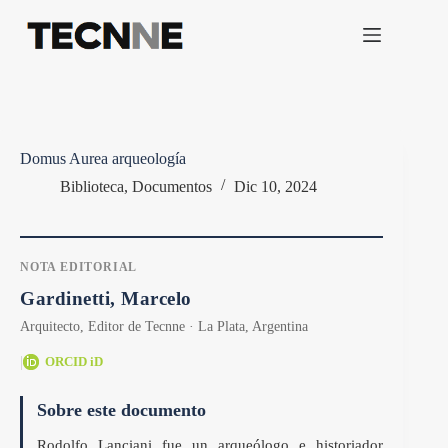
Saltar
al
contenido
Domus Aurea arqueología
Biblioteca
,
Documentos
Dic 10, 2024
NOTA EDITORIAL
Gardinetti, Marcelo
Arquitecto, Editor de Tecnne · La Plata, Argentina
|
ORCID iD
Sobre este documento
Rodolfo Lanciani fue un arqueólogo e historiador