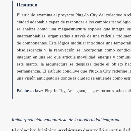
Resumen
El artículo examina el proyecto Plug-In City del colectivo 
ciudad adaptable capaz de responder a los cambios tecnológico
se analiza como una megaestructura soporte que integra inf
intercambiables, organizadas a través de una retícula tridim
de componentes. Esta lógica modular introduce una temporalid
obsolescencia y la renovación se incorporan como condicio
integran en una red que articula movilidad, energía y comun
este marco, la arquitectura se desplaza desde el objeto hac
permanencia. El artículo concluye que Plug-In City redefine la
una visión anticipatoria donde la ciudad se entiende como estr
Palabras clave:
Plug-In City, Archigram, megaestructuras, adaptabil
Reinterpretación vanguardista de la modernidad temprana
El colectivo británico
Archigram
desarrolló su actividad