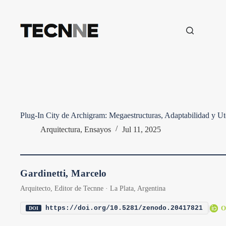
Saltar
al
contenido
Plug-In City de Archigram: Megaestructuras, Adaptabilidad y Ut
Arquitectura
,
Ensayos
Jul 11, 2025
Gardinetti, Marcelo
Arquitecto, Editor de Tecnne · La Plata, Argentina
|
O
https://doi.org/10.5281/zenodo.20417821
DOI