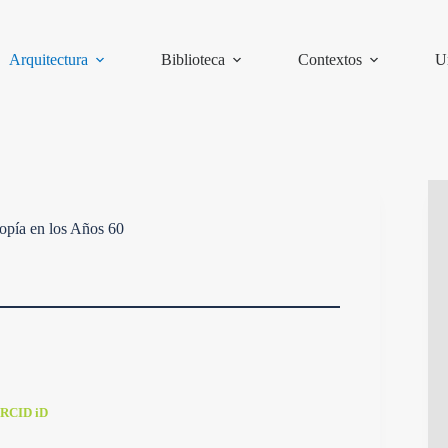
Arquitectura
Biblioteca
Contextos
U
opía en los Años 60
RCID iD