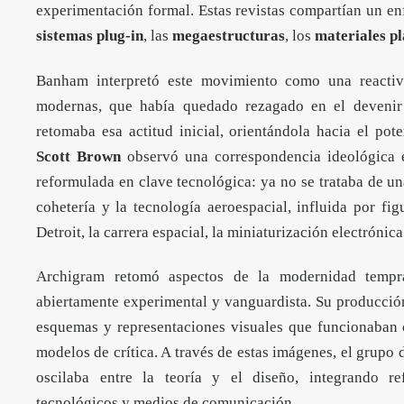
experimentación formal. Estas revistas compartían un 
sistemas plug-in
, las
megaestructuras
, los
materiales pl
Banham interpretó este movimiento como una reactiva
modernas, que había quedado rezagado en el deven
retomaba esa actitud inicial, orientándola hacia el pot
Scott Brown
observó una correspondencia ideológica 
reformulada en clave tecnológica: ya no se trataba de un
cohetería y la tecnología aeroespacial, influida por f
Detroit, la carrera espacial, la miniaturización electrónica
Archigram retomó aspectos de la modernidad tempran
abiertamente experimental y vanguardista. Su producción 
esquemas y representaciones visuales que funcionaban
modelos de crítica. A través de estas imágenes, el grupo
oscilaba entre la teoría y el diseño, integrando ref
tecnológicos y medios de comunicación.