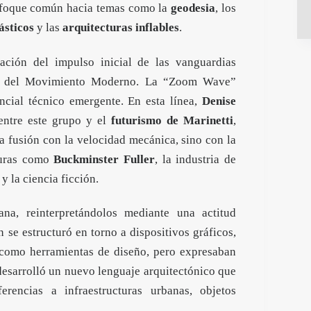
enfoque común hacia temas como la
geodesia
, los
ásticos
y las
arquitecturas inflables
.
ción del impulso inicial de las vanguardias
ir del Movimiento Moderno. La “Zoom Wave”
encial técnico emergente. En esta línea,
Denise
entre este grupo y el
futurismo de Marinetti
,
a fusión con la velocidad mecánica, sino con la
iguras como
Buckminster Fuller
, la industria de
 y la ciencia ficción.
a, reinterpretándolos mediante una actitud
se estructuró en torno a dispositivos gráficos,
 como herramientas de diseño, pero expresaban
 desarrolló un nuevo lenguaje arquitectónico que
erencias a infraestructuras urbanas, objetos