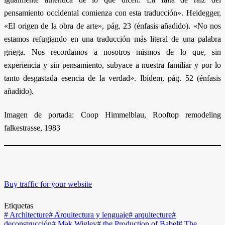
pensamiento occidental comienza con esta traducción». Heidegger,
«El origen de la obra de arte», pág. 23 (énfasis añadido). «No nos
estamos refugiando en una traducción más literal de una palabra
griega. Nos recordamos a nosotros mismos de lo que, sin
experiencia y sin pensamiento, subyace a nuestra familiar y por lo
tanto desgastada esencia de la verdad». Ibídem, pág. 52 (énfasis
añadido).
Imagen de portada: Coop Himmelblau, Rooftop remodeling
falkestrasse, 1983
Buy traffic for your website
Etiquetas
#
Architecture
#
Arquitectura y lenguaje
#
arquitecture
#
deconstrucción
#
Mak Wigley
#
the Production of Babel
#
The