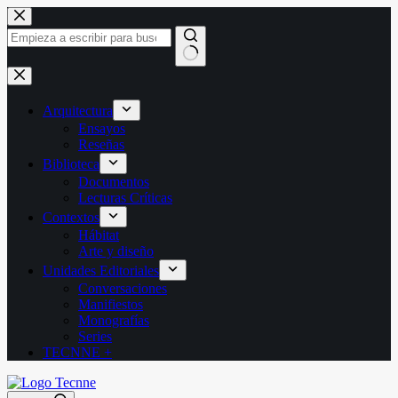
Saltar
al
contenido
Sin
resultados
Arquitectura
Ensayos
Reseñas
Biblioteca
Documentos
Lecturas Críticas
Contextos
Hábitat
Arte y diseño
Unidades Editoriales
Conversaciones
Manifiestos
Monografías
Series
TECNNE +