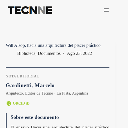
Saltar
al
contenido
Will Alsop, hacia una arquitectura del placer práctico
Biblioteca
,
Documentos
Ago 23, 2022
NOTA EDITORIAL
Gardinetti, Marcelo
Arquitecto, Editor de Tecnne · La Plata, Argentina
|
ORCID iD
Sobre este documento
El ensayo Hacia una arquitectura del placer práctico