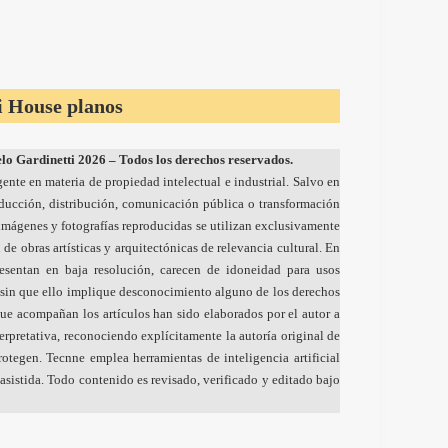
i House planos
o Gardinetti 2026 – Todos los derechos reservados.
gente en materia de propiedad intelectual e industrial. Salvo en
oducción, distribución, comunicación pública o transformación
s imágenes y fotografías reproducidas se utilizan exclusivamente
 de obras artísticas y arquitectónicas de relevancia cultural. En
resentan en baja resolución, carecen de idoneidad para usos
sin que ello implique desconocimiento alguno de los derechos
ue acompañan los artículos han sido elaborados por el autor a
nterpretativa, reconociendo explícitamente la autoría original de
otegen. Tecnne emplea herramientas de inteligencia artificial
sistida. Todo contenido es revisado, verificado y editado bajo