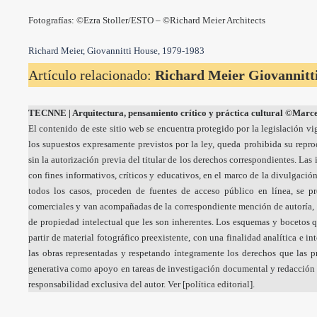
Fotografías: ©Ezra Stoller/ESTO – ©Richard Meier Architects
Richard Meier, Giovannitti House, 1979-1983
Artículo relacionado:
Richard Meier Giovannitt
TECNNE
| Arquitectura, pensamiento crítico y práctica cultural
©Marcel
El contenido de este sitio web se encuentra protegido por la legislación vi
los supuestos expresamente previstos por la ley, queda prohibida su repr
sin la autorización previa del titular de los derechos correspondientes. La
con fines informativos, críticos y educativos, en el marco de la divulgación
todos los casos, proceden de fuentes de acceso público en línea, se p
comerciales y van acompañadas de la correspondiente mención de autoría, 
de propiedad intelectual que les son inherentes. Los esquemas y bocetos q
partir de material fotográfico preexistente, con una finalidad analítica e i
las obras representadas y respetando íntegramente los derechos que las pr
generativa como apoyo en tareas de investigación documental y redacción a
responsabilidad exclusiva del autor. Ver [
política editorial
].