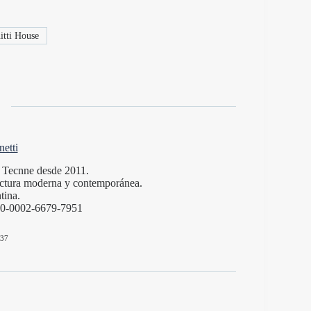
itti House
etti
de Tecnne desde 2011.
itectura moderna y contemporánea.
tina.
000-0002-6679-7951
37