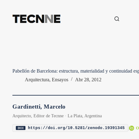
Saltar
al
contenido
Pabellón de Barcelona: estructura, materialidad y continuidad es
Arquitectura
,
Ensayos
Abr 28, 2012
Gardinetti, Marcelo
Arquitecto, Editor de Tecnne · La Plata, Argentina
|
O
https://doi.org/10.5281/zenodo.19391345
DOI