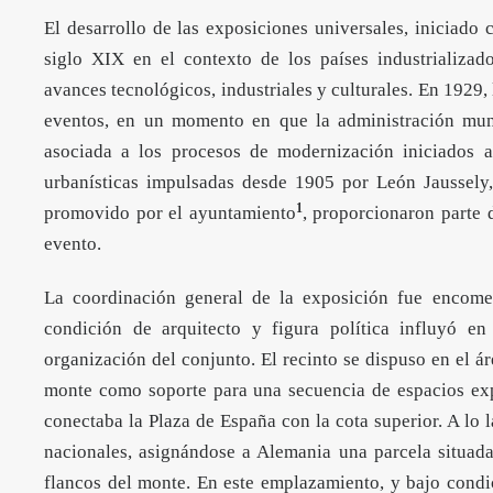
El desarrollo de las exposiciones universales, iniciado
siglo XIX en el contexto de los países industrializad
avances tecnológicos, industriales y culturales. En 1929,
eventos, en un momento en que la administración mun
asociada a los procesos de modernización iniciados 
urbanísticas impulsadas desde 1905 por León Jaussely
1
promovido por el ayuntamiento
, proporcionaron parte 
evento.
La coordinación general de la exposición fue encome
condición de arquitecto y figura política influyó en
organización del conjunto. El recinto se dispuso en el á
monte como soporte para una secuencia de espacios exp
conectaba la Plaza de España con la cota superior. A lo l
nacionales, asignándose a Alemania una parcela situada
flancos del monte. En este emplazamiento, y bajo condic