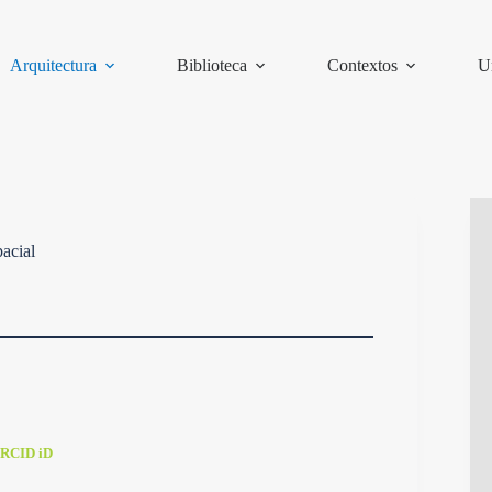
Arquitectura
Biblioteca
Contextos
U
pacial
RCID iD