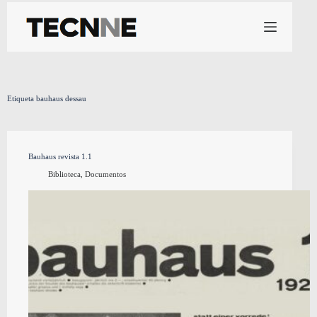
Saltar
al
contenido
Etiqueta
bauhaus dessau
Bauhaus revista 1.1
Biblioteca
,
Documentos