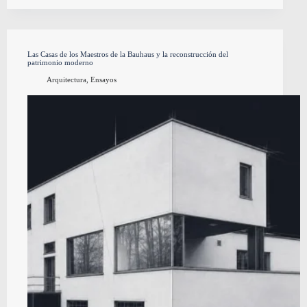
Las Casas de los Maestros de la Bauhaus y la reconstrucción del
patrimonio moderno
Arquitectura
,
Ensayos