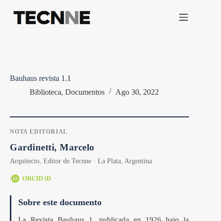
Saltar
al
contenido
Bauhaus revista 1.1
Biblioteca
,
Documentos
Ago 30, 2022
NOTA EDITORIAL
Gardinetti, Marcelo
Arquitecto, Editor de Tecnne · La Plata, Argentina
|
ORCID iD
Sobre este documento
La Revista Bauhaus 1, publicada en 1926 bajo la