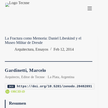
Saltar
al
contenido
La Fractura como Memoria: Daniel Libeskind y el
Museo Militar de Dresde
Arquitectura
,
Ensayos
Feb 12, 2014
Gardinetti, Marcelo
Arquitecto, Editor de Tecnne · La Plata, Argentina
https://doi.org/10.5281/zenodo.20402891
DOI
|
ORCID iD
Resumen