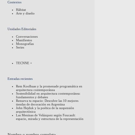
Contextos
Hábitat
Arte y diseño
Unidades Editoriales
Conversaciones
Manifiestos
Monografías
Series
TECNNE +
Entradas recientes
Rem Koolhaas y la promenade programática en
arquitectura contemporánea
Sostenibilidad en arquitectura contemporánea:
fundamentos y debates
Renueva tu espacio: Descubre las 10 mejores
tiendas de decoración en Argentina
John Hejduk y la poética de la suspensión
arquitectónica
Las Meninas de Velázquez según Foucault:
espacio, mirada y estructura de la representación
Nombre o nombre completo