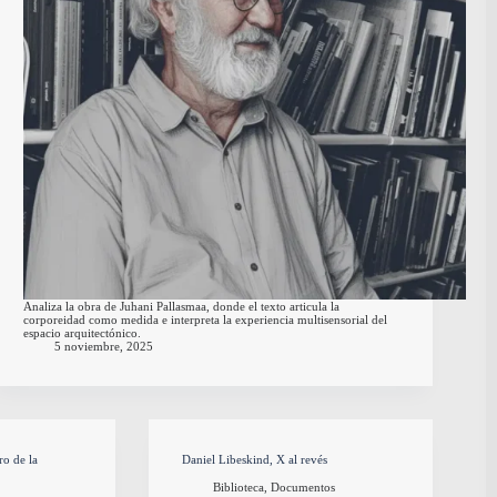
Analiza la obra de Juhani Pallasmaa, donde el texto articula la
corporeidad como medida e interpreta la experiencia multisensorial del
espacio arquitectónico.
5 noviembre, 2025
o de la
Daniel Libeskind, X al revés
Biblioteca
,
Documentos