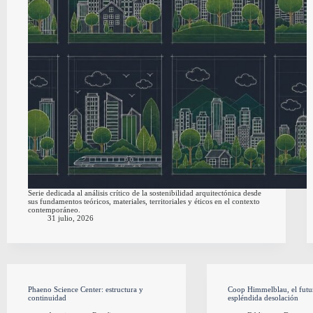
Serie dedicada al análisis crítico de la sostenibilidad arquitectónica desde
sus fundamentos teóricos, materiales, territoriales y éticos en el contexto
contemporáneo.
31 julio, 2026
Phaeno Science Center: estructura y
Coop Himmelblau, el futur
continuidad
espléndida desolación