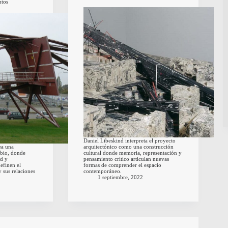
tos
Daniel Libeskind interpreta el proyecto
ea una
arquitectónico como una construcción
mbio, donde
cultural donde memoria, representación y
ad y
pensamiento crítico articulan nuevas
efinen el
formas de comprender el espacio
 sus relaciones
contemporáneo.
1 septiembre, 2022