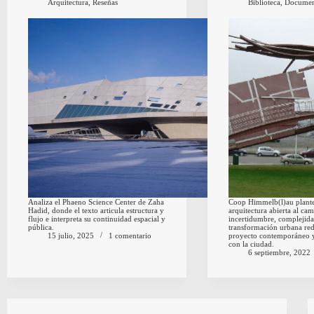
Arquitectura
,
Reseñas
Biblioteca
,
Documen
Analiza el Phaeno Science Center de Zaha
Coop Himmelb(l)au plant
Hadid, donde el texto articula estructura y
arquitectura abierta al ca
flujo e interpreta su continuidad espacial y
incertidumbre, complejid
pública.
transformación urbana red
15 julio, 2025
1 comentario
proyecto contemporáneo y
con la ciudad.
6 septiembre, 2022