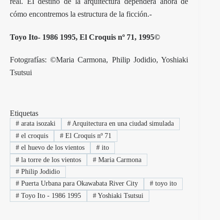
real. EI destino de la arquitectura dependerá ahora de
cómo encontremos la estructura de la ficción.-
Toyo Ito- 1986 1995, El Croquis nº 71, 1995©
Fotografías: ©Maria Carmona, Philip Jodidio, Yoshiaki
Tsutsui
Etiquetas
#
arata isozaki
#
Arquitectura en una ciudad simulada
#
el croquis
#
El Croquis nº 71
#
el huevo de los vientos
#
ito
#
la torre de los vientos
#
Maria Carmona
#
Philip Jodidio
#
Puerta Urbana para Okawabata River City
#
toyo ito
#
Toyo Ito - 1986 1995
#
Yoshiaki Tsutsui