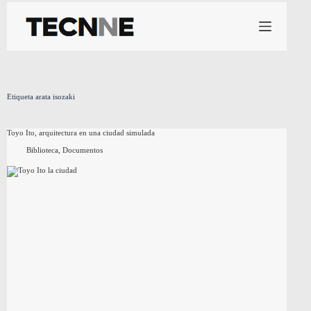
Saltar
al
contenido
Etiqueta
arata isozaki
Toyo Ito, arquitectura en una ciudad simulada
Biblioteca
,
Documentos