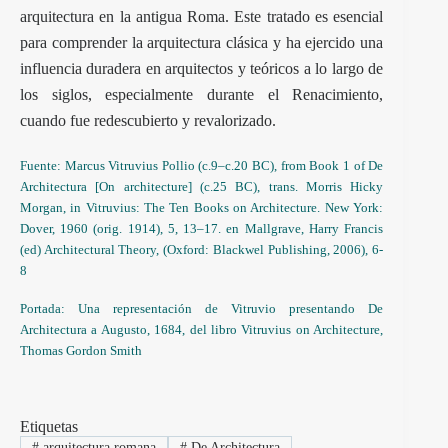
arquitectura en la antigua Roma. Este tratado es esencial
para comprender la arquitectura clásica y ha ejercido una
influencia duradera en arquitectos y teóricos a lo largo de
los siglos, especialmente durante el Renacimiento,
cuando fue redescubierto y revalorizado.
Fuente: Marcus Vitruvius Pollio (c.9–c.20 BC), from Book 1 of De
Architectura [On architecture] (c.25 BC), trans. Morris Hicky
Morgan, in Vitruvius: The Ten Books on Architecture. New York:
Dover, 1960 (orig. 1914), 5, 13–17. en Mallgrave, Harry Francis
(ed) Architectural Theory, (Oxford: Blackwel Publishing, 2006), 6-
8
Portada: Una representación de Vitruvio presentando De
Architectura a Augusto, 1684, del libro Vitruvius on Architecture,
Thomas Gordon Smith
Etiquetas
#
arquitectura romana
#
De Architectura