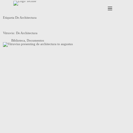
Saltar
al
contenido
Etiqueta
De Architectura
Vitruvio: De Architectura
Biblioteca
,
Documentos