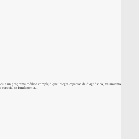
ticula un programa médico complejo que integra espacios de diagnóstico, tratamiento
ta espacial se fundamenta…