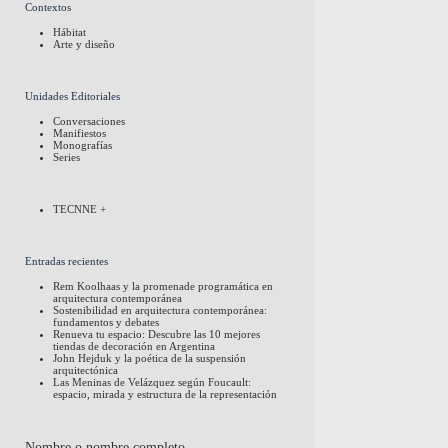
Contextos
Hábitat
Arte y diseño
Unidades Editoriales
Conversaciones
Manifiestos
Monografías
Series
TECNNE +
Entradas recientes
Rem Koolhaas y la promenade programática en
arquitectura contemporánea
Sostenibilidad en arquitectura contemporánea:
fundamentos y debates
Renueva tu espacio: Descubre las 10 mejores
tiendas de decoración en Argentina
John Hejduk y la poética de la suspensión
arquitectónica
Las Meninas de Velázquez según Foucault:
espacio, mirada y estructura de la representación
Nombre o nombre completo