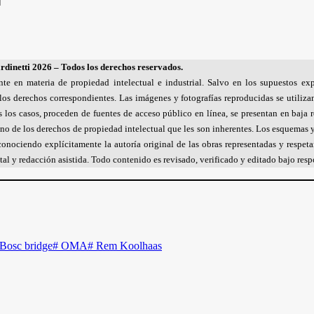
]
dinetti 2026 – Todos los derechos reservados.
nte en materia de propiedad intelectual e industrial. Salvo en los supuestos exp
los derechos correspondientes. Las imágenes y fotografías reproducidas se utiliza
dos los casos, proceden de fuentes de acceso público en línea, se presentan en baj
o de los derechos de propiedad intelectual que les son inherentes. Los esquemas y 
 reconociendo explícitamente la autoría original de las obras representadas y res
al y redacción asistida. Todo contenido es revisado, verificado y editado bajo respo
Bosc bridge
#
OMA
#
Rem Koolhaas