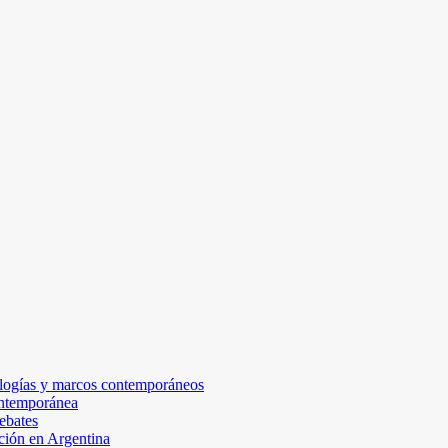
ealogías y marcos contemporáneos
ontemporánea
ebates
ción en Argentina