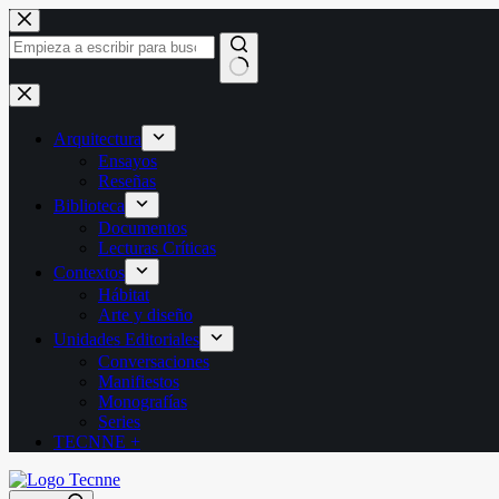
Saltar
al
contenido
Sin
resultados
Arquitectura
Ensayos
Reseñas
Biblioteca
Documentos
Lecturas Críticas
Contextos
Hábitat
Arte y diseño
Unidades Editoriales
Conversaciones
Manifiestos
Monografías
Series
TECNNE +