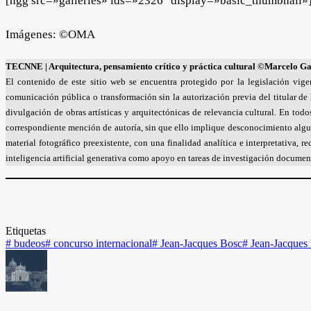
[ngg src=»galleries» ids=»2326″ display=»basic_thumbnail»
Imágenes: ©OMA
TECNNE
| Arquitectura, pensamiento crítico y práctica cultural
©Marcelo Gar
El contenido de este sitio web se encuentra protegido por la legislación vige
comunicación pública o transformación sin la autorización previa del titular de 
divulgación de obras artísticas y arquitectónicas de relevancia cultural. En to
correspondiente mención de autoría, sin que ello implique desconocimiento algun
material fotográfico preexistente, con una finalidad analítica e interpretativa,
inteligencia artificial generativa como apoyo en tareas de investigación document
Etiquetas
#
budeos
#
concurso internacional
#
Jean-Jacques Bosc
#
Jean-Jacques 