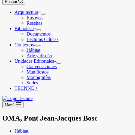
Buscar
Arquitectura
Ensayos
Reseñas
Biblioteca
Documentos
Lecturas Críticas
Contextos
Hábitat
Arte y diseño
Unidades Editoriales
Conversaciones
Manifiestos
Monografías
Series
TECNNE +
Menú
OMA, Pont Jean-Jacques Bosc
Hábitat