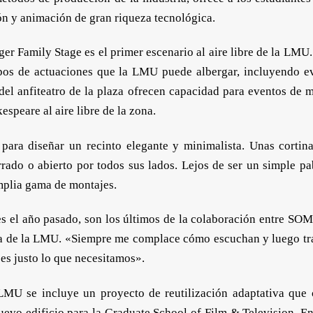
ón y animación de gran riqueza tecnológica.
nger Family Stage es el primer escenario al aire libre de la LM
ipos de actuaciones que la LMU puede albergar, incluyendo eve
del anfiteatro de la plaza ofrecen capacidad para eventos de 
speare al aire libre de la zona.
 para diseñar un recinto elegante y minimalista. Unas cortina
do o abierto por todos sus lados. Lejos de ser un simple pabe
mplia gama de montajes.
ntes el año pasado, son los últimos de la colaboración entre 
va de la LMU. «Siempre me complace cómo escuchan y luego tra
es justo lo que necesitamos».
LMU se incluye un proyecto de reutilización adaptativa que c
vo edificio para la Graduate School of Film & Television. En l