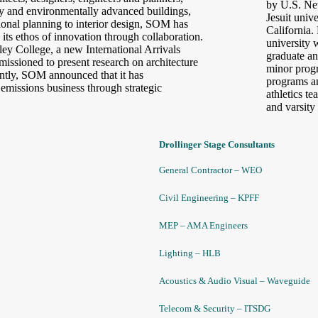
by U.S. Ne
lly and environmentally advanced buildings,
Jesuit unive
ional planning to interior design, SOM has
California.
its ethos of innovation through collaboration.
university 
ey College, a new International Arrivals
graduate a
issioned to present research on architecture
minor progr
ently, SOM announced that it has
programs an
 emissions business through strategic
athletics t
and varsity 
Drollinger Stage Consultants
General Contractor – WEO
Civil Engineering – KPFF
MEP – AMA Engineers
Lighting – HLB
Acoustics & Audio Visual – Waveguide
Telecom & Security – ITSDG