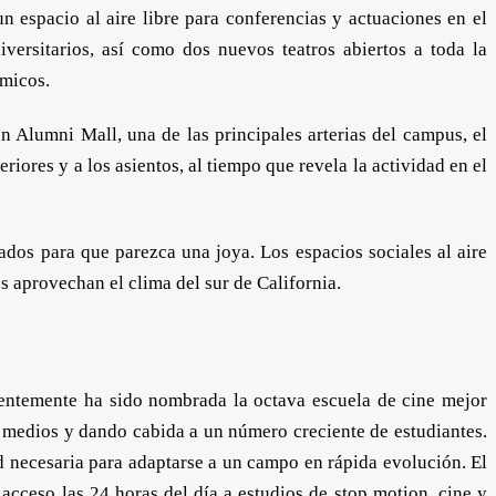
un espacio al aire libre para conferencias y actuaciones en el
versitarios, así como dos nuevos teatros abiertos a toda la
ámicos.
 Alumni Mall, una de las principales arterias del campus, el
iores y a los asientos, al tiempo que revela la actividad en el
ados para que parezca una joya. Los espacios sociales al aire
es aprovechan el clima del sur de California.
ientemente ha sido nombrada la octava escuela de cine mejor
 medios y dando cabida a un número creciente de estudiantes.
d necesaria para adaptarse a un campo en rápida evolución. El
acceso las 24 horas del día a estudios de stop motion, cine y