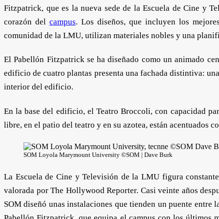
Fitzpatrick, que es la nueva sede de la Escuela de Cine y Tel
corazón del
campus
. Los diseños, que incluyen los mejores
comunidad de la LMU, utilizan materiales nobles y una planifi
El Pabellón Fitzpatrick se ha diseñado como un animado cent
edificio de cuatro plantas presenta una fachada distintiva: un
interior del edificio.
En la base del edificio, el Teatro Broccoli, con capacidad p
libre, en el patio del teatro y en su azotea, están acentuados c
SOM Loyola Marymount University ©SOM | Dave Burk
La Escuela de Cine y Televisión de la LMU figura constante
valorada por The Hollywood Reporter. Casi veinte años despu
SOM diseñó unas instalaciones que tienden un puente entre la
Pabellón Fitzpatrick, que equipa el campus con los últimos m