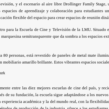
evisión, y el escenario al aire libre Drollinger Family Stage, 
 espacios de aprendizaje y colaboración para estudiantes uni
cación flexible del espacio para crear espacios de reunión din
ro para la Escuela de Cine y Televisión de la LMU. Situado en
a marquesina semitransparente que da sombra a los espacios exter
ara 80 personas, está revestido de paneles de metal mate ilumin
on mobiliario amarillo brillante. Estos vibrantes espacios social
mente entre las diez mejores escuelas de cine del país, y rec
és de su fundación, la escuela sigue adaptándose a los nuevos
 experiencia académica y la del mundo real, con la flexibilida
étodos de producción de la industria, ofrece a los estudiantes 