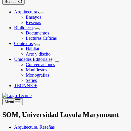
Buscar
Arquitectura
Ensayos
Reseñas
Biblioteca
Documentos
Lecturas Críticas
Contextos
Hábitat
Arte y diseño
Unidades Editoriales
Conversaciones
Manifiestos
Monografías
Series
TECNNE +
Menú
SOM, Universidad Loyola Marymount
Arquitectura
,
Reseñas