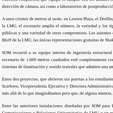
dirección de cámara, así como a laboratorios de postproducci
A unos cientos de metros al oeste, en Lawton Plaza, el Drolli
la LMU, el escenario amplía el número, la variedad y los t
públicas y una variedad de otros compromisos. Los asientos 
Bluff de la LMU, las únicas representaciones gratuitas de Shake
SOM recurrió a su equipo interno de ingeniería estructural
escenario de 1.600 metros cuadrados esté completamente cerra
sistemas de iluminación y sonido teatrales que admiten una a
Estos dos proyectos, que abrieron sus puertas a los estudia
Scarboro, Vicepresidenta Ejecutiva y Directora Administrati
más allá de lo que imaginábamos pero que, de alguna manera, 
Entre las anteriores instalaciones diseñadas por SOM para 
Comunicaciones y Relaciones Universitarias de LMU, y un nue