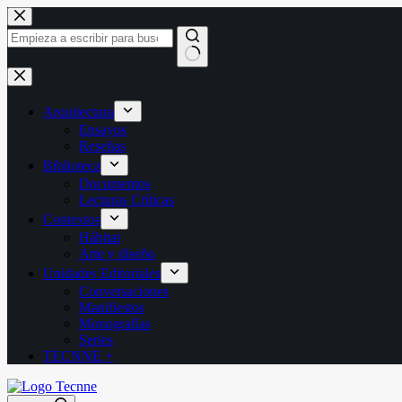
Saltar
al
contenido
Sin
resultados
Arquitectura
Ensayos
Reseñas
Biblioteca
Documentos
Lecturas Críticas
Contextos
Hábitat
Arte y diseño
Unidades Editoriales
Conversaciones
Manifiestos
Monografías
Series
TECNNE +