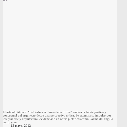
El artículo titulado “Le Corbusier. Poeta de la forma” analiza la faceta poética y
conceptual del arquitecto desde una perspectiva crítica. Se examina su impulso por
integrar arte y arquitectura, evidenciado en obras pictóricas como Poema del ángulo
recto, y en…
13 mayo, 2012