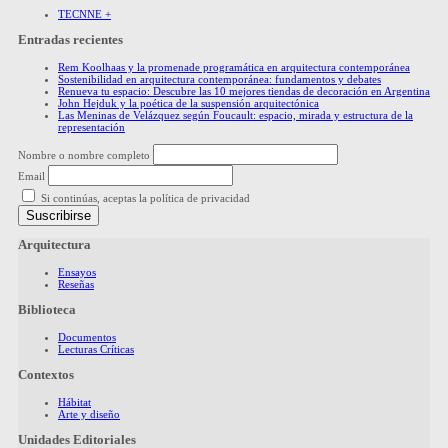
TECNNE +
Entradas recientes
Rem Koolhaas y la promenade programática en arquitectura contemporánea
Sostenibilidad en arquitectura contemporánea: fundamentos y debates
Renueva tu espacio: Descubre las 10 mejores tiendas de decoración en Argentina
John Hejduk y la poética de la suspensión arquitectónica
Las Meninas de Velázquez según Foucault: espacio, mirada y estructura de la
representación
Nombre o nombre completo
Email
Si continúas, aceptas la política de privacidad
Arquitectura
Ensayos
Reseñas
Biblioteca
Documentos
Lecturas Críticas
Contextos
Hábitat
Arte y diseño
Unidades Editoriales