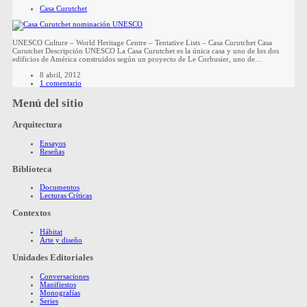
Casa Curutchet
UNESCO Culture – World Heritage Centre – Tentative Lists – Casa Curutchet Casa
Curutchet Descripción UNESCO La Casa Curutchet es la única casa y uno de los dos
edificios de América construidos según un proyecto de Le Corbusier, uno de…
8 abril, 2012
1 comentario
Menú del sitio
Arquitectura
Ensayos
Reseñas
Biblioteca
Documentos
Lecturas Críticas
Contextos
Hábitat
Arte y diseño
Unidades Editoriales
Conversaciones
Manifiestos
Monografías
Series