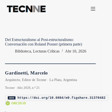
Saltar
al
contenido
Del Estructuralismo al Post-estructuralismo:
Conversación con Roland Posner (primera parte)
Biblioteca
,
Lecturas Críticas
Abr 10, 2026
Gardinetti, Marcelo
Arquitecto, Editor de Tecnne · La Plata, Argentina
Tecnne · Año 2026, n.º 21
https://doi.org/10.6084/m9.figshare.31370482
DOI
|
ORCID iD