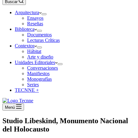
Buscar
Arquitectura
Ensayos
Reseñas
Biblioteca
Documentos
Lecturas Críticas
Contextos
Hábitat
Arte y diseño
Unidades Editoriales
Conversaciones
Manifiestos
Monografías
Series
TECNNE +
Menú
Studio Libeskind, Monumento Nacional
del Holocausto