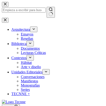
Saltar
al
contenido
Sin
resultados
Arquitectura
Ensayos
Reseñas
Biblioteca
Documentos
Lecturas Críticas
Contextos
Hábitat
Arte y diseño
Unidades Editoriales
Conversaciones
Manifiestos
Monografías
Series
TECNNE +