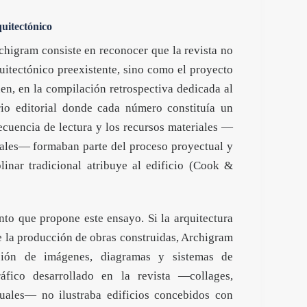
quitectónico
chigram consiste en reconocer que la revista no
itectónico preexistente, sino como el proyecto
en, en la compilación retrospectiva dedicada al
rio editorial donde cada número constituía un
secuencia de lectura y los recursos materiales —
nales— formaban parte del proceso proyectual y
linar tradicional atribuye al edificio (Cook &
to que propone este ensayo. Si la arquitectura
e la producción de obras construidas, Archigram
ación de imágenes, diagramas y sistemas de
ráfico desarrollado en la revista —collages,
suales— no ilustraba edificios concebidos con