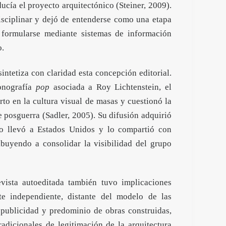
ducía el proyecto arquitectónico (Steiner, 2009).
isciplinar y dejó de entenderse como una etapa
a formularse mediante sistemas de información
o.
intetiza con claridad esta concepción editorial.
conografía
pop
asociada a Roy Lichtenstein, el
to en la cultura visual de masas y cuestionó la
e posguerra (Sadler, 2005). Su difusión adquirió
o llevó a Estados Unidos y lo compartió con
ribuyendo a consolidar la visibilidad del grupo
vista autoeditada también tuvo implicaciones
rte independiente, distante del modelo de las
, publicidad y predominio de obras construidas,
adicionales de legitimación de la arquitectura