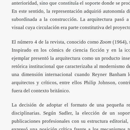
anterioridad, sino que constituía el soporte donde se pro
En este sentido, la representación adquirió autonomía d
subordinada a la construcción. La arquitectura pasó 
visual cuya circulación era parte constitutiva del proyect
El número 4 de la revista, conocido como
Zoom
(1964), s
Inspirado en los cómics de ciencia ficción y en la i
ejemplar presentó la arquitectura como un producto inser
retórica institucional que caracterizaba al modernismo d
una dimensión internacional cuando Reyner Banham l
arquitectos y críticos, entre ellos
Philip Johnson
, cont
fuera del contexto británico.
La decisión de adoptar el formato de una pequeña re
disciplinarias. Según Sadler, la elección de un sopo
publicaciones profesionales con su estructura editorial
expresó una posición crítica frente a los mecanismos tr