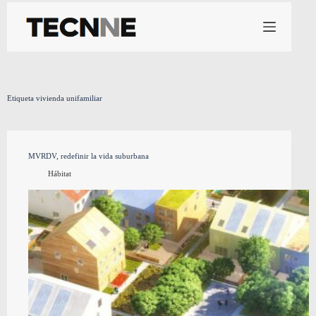
Saltar
al
contenido
Etiqueta
vivienda unifamiliar
MVRDV, redefinir la vida suburbana
Hábitat