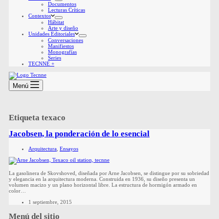
Documentos
Lecturas Críticas
Contextos
Hábitat
Arte y diseño
Unidades Editoriales
Conversaciones
Manifiestos
Monografías
Series
TECNNE +
Menú
Etiqueta
texaco
Jacobsen, la ponderación de lo esencial
Arquitectura
,
Ensayos
La gasolinera de Skovshoved, diseñada por Arne Jacobsen, se distingue por su sobriedad
y elegancia en la arquitectura moderna. Construida en 1936, su diseño presenta un
volumen macizo y un plano horizontal libre. La estructura de hormigón armado en
color…
1 septiembre, 2015
Menú del sitio