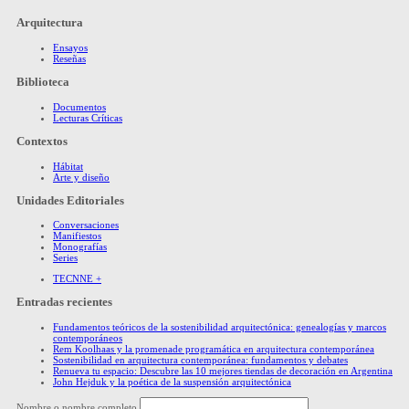
Arquitectura
Ensayos
Reseñas
Biblioteca
Documentos
Lecturas Críticas
Contextos
Hábitat
Arte y diseño
Unidades Editoriales
Conversaciones
Manifiestos
Monografías
Series
TECNNE +
Entradas recientes
Fundamentos teóricos de la sostenibilidad arquitectónica: genealogías y marcos
contemporáneos
Rem Koolhaas y la promenade programática en arquitectura contemporánea
Sostenibilidad en arquitectura contemporánea: fundamentos y debates
Renueva tu espacio: Descubre las 10 mejores tiendas de decoración en Argentina
John Hejduk y la poética de la suspensión arquitectónica
Nombre o nombre completo