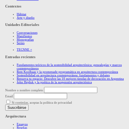
Contextos
Hábitat
Arte y diseño
Unidades Editoriales
Conversaciones
Manifiestos
Monografías
Series
TECNNE +
Entradas recientes
Fundamentos teóricos de la sostenibilidad arquitectónica: genealogías y marcos
contemporáneos
Rem Koolhaas y la promenade programática en arquitectura contemporánea
Sostenibilidad en arquitectura contemporánea: fundamentos y debates
Renueva tu espacio: Descubre las 10 mejores tiendas de decoración en Argentina
John Hejduk y la poética de la suspensión arquitectónica
Nombre o nombre completo
Email
Si continúas, aceptas la política de privacidad
Arquitectura
Ensayos
Reseñas