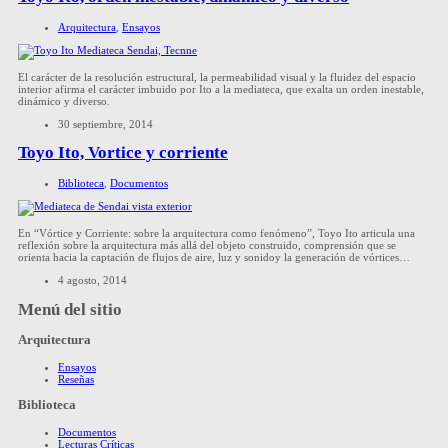
Arquitectura
,
Ensayos
El carácter de la resolución estructural, la permeabilidad visual y la fluidez del espacio
interior afirma el carácter imbuido por Ito a la mediateca, que exalta un orden inestable,
dinámico y diverso.
30 septiembre, 2014
Toyo Ito, Vortice y corriente
Biblioteca
,
Documentos
En “Vórtice y Corriente: sobre la arquitectura como fenómeno”, Toyo Ito articula una
reflexión sobre la arquitectura más allá del objeto construido, comprensión que se
orienta hacia la captación de flujos de aire, luz y sonidoy la generación de vórtices…
4 agosto, 2014
Menú del sitio
Arquitectura
Ensayos
Reseñas
Biblioteca
Documentos
Lecturas Críticas