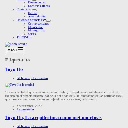
Documentos
Lecturas Críticas
Contextos
Hábitat
Arte y diseño
Unidades Editoriales
Conversaciones
Manifiestos
Monografías
Series
TECNNE +
Menú
Etiqueta
ito
Toyo Ito
Biblioteca
,
Documentos
“En esta sociedad que se reconoce como fluida, la arquitectura está demasiado acabada.
Incluso en el espacio urbano, donde la densidad de la aglomeración de los edificios es tal
que parece como si estuvieran empujándose unos a otros, cada uno…
3 septiembre, 2022
1 comentario
Toyo Ito, La arquitectura como metamorfosis
Biblioteca
,
Documentos