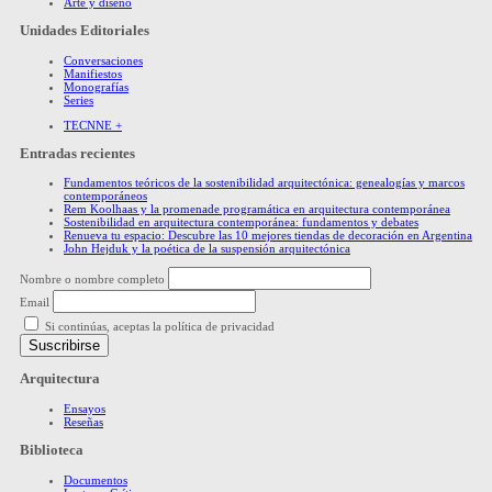
Arte y diseño
Unidades Editoriales
Conversaciones
Manifiestos
Monografías
Series
TECNNE +
Entradas recientes
Fundamentos teóricos de la sostenibilidad arquitectónica: genealogías y marcos
contemporáneos
Rem Koolhaas y la promenade programática en arquitectura contemporánea
Sostenibilidad en arquitectura contemporánea: fundamentos y debates
Renueva tu espacio: Descubre las 10 mejores tiendas de decoración en Argentina
John Hejduk y la poética de la suspensión arquitectónica
Nombre o nombre completo
Email
Si continúas, aceptas la política de privacidad
Arquitectura
Ensayos
Reseñas
Biblioteca
Documentos