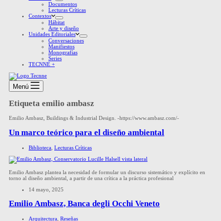
Documentos
Lecturas Críticas
Contextos
Hábitat
Arte y diseño
Unidades Editoriales
Conversaciones
Manifiestos
Monografías
Series
TECNNE +
Menú
Etiqueta
emilio ambasz
Emilio Ambasz, Buildings & Industrial Design. -https://www.ambasz.com/-
Un marco teórico para el diseño ambiental
Biblioteca
,
Lecturas Críticas
Emilio Ambasz plantea la necesidad de formular un discurso sistemático y explícito en
torno al diseño ambiental, a partir de una crítica a la práctica profesional
14 mayo, 2025
Emilio Ambasz, Banca degli Occhi Veneto
Arquitectura
,
Reseñas