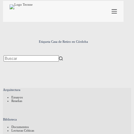
Saltar
al
contenido
Etiqueta
Casa de Retiro en Córdoba
Sin
resultados
Arquitectura
Ensayos
Reseñas
Biblioteca
Documentos
Lecturas Críticas