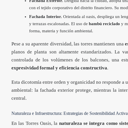
Fachada Exterior.
Dirigida hacia la ciudad, adopta un
con el tejido corporativo del distrito financiero. Su mo
Fachada Interior.
Orientada al oasis, despliega un leng
y terrazas escalonadas. El uso de
bambú reciclado
y ma
forma, materia y función ambiental.
Pese a su aparente diversidad, las torres mantienen una
e
planos de planta son altamente estandarizados. La var
controlada de los volúmenes de los balcones, una est
expresividad formal y eficiencia constructiva
.
Esta dicotomía entre orden y organicidad no responde a un
ambiental: la fachada exterior protege, mientras la inte
central.
Naturaleza e Infraestructura: Estrategias de Sostenibilidad Activa
En las Torres Oasis, la
naturaleza se integra como sis