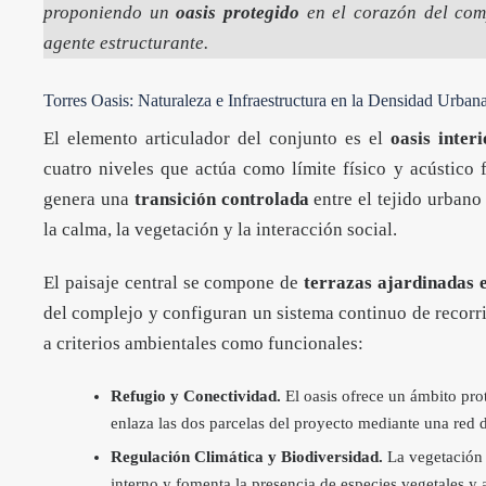
proponiendo un
oasis protegido
en el corazón del comp
agente estructurante.
Torres Oasis: Naturaleza e Infraestructura en la Densidad Urban
El elemento articulador del conjunto es el
oasis interi
cuatro niveles que actúa como límite físico y acústico f
genera una
transición controlada
entre el tejido urbano 
la calma, la vegetación y la interacción social.
El paisaje central se compone de
terrazas ajardinadas 
del complejo y configuran un sistema continuo de recorr
a criterios ambientales como funcionales:
Refugio y Conectividad.
El oasis ofrece un ámbito pro
enlaza las dos parcelas del proyecto mediante una red d
Regulación Climática y Biodiversidad.
La vegetación 
interno y fomenta la presencia de especies vegetales y