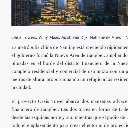
Oasis Towers, Winy Maas, Jacob van Rijs, Nathalie de Vries
La metrópolis china de Nanjing está creciendo rápidament
el gobierno formó la Nueva Área de Jiangbei, ampliando N
Situadas en el borde del distrito financiero de la Nue
complejo residencial y comercial de uso mixto con un p
metros de altura, proporcionando un refugio a los reside
la ciudad.
El proyecto Oasis
Tower
abarca dos manzanas adyacent
financiero de Jiangbei. Las dos torres en forma de L de
desde las esquinas norte y sur, mientras que el podio de 
todo el emplazamiento para crear el entorno de protecció