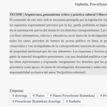
Snøhetta, Powerhouse
TECNNE
| Arquitectura, pensamiento crítico y práctica cultural
©Marcel
El contenido de este sitio web se encuentra protegido por la legislación vi
los supuestos expresamente previstos por la ley, queda prohibida su repr
sin la autorización previa del titular de los derechos correspondientes. La
con fines informativos, críticos y educativos, en el marco de la divulgación
todos los casos, proceden de fuentes de acceso público en línea, se p
comerciales y van acompañadas de la correspondiente mención de autoría, 
de propiedad intelectual que les son inherentes. Los esquemas y bocetos q
partir de material fotográfico preexistente, con una finalidad analítica e i
las obras representadas y respetando íntegramente los derechos que las pr
generativa como apoyo en tareas de investigación documental y redacción a
responsabilidad exclusiva del autor. Ver [
política editorial
].
Etiquetas
#
drawings
#
Planos
#
Planos Powerhouse Brattørkaia
#
Pow
#
Powerhouse Brattørkaia drawings
#
Snøhetta