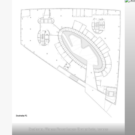
Snøhetta, Planos Powerhouse Brattørkaia, tecnne