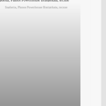
Snøhetta, Planos Powerhouse Brattørkaia, tecnne