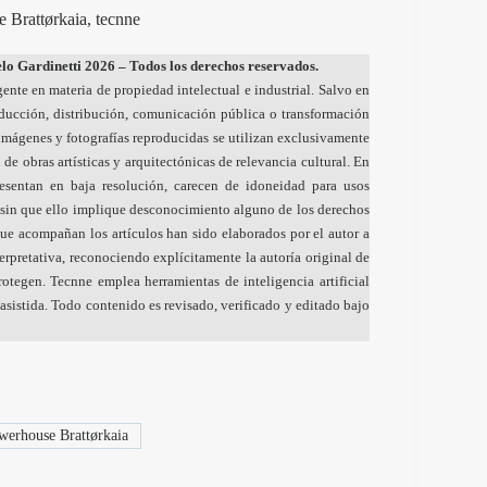
 Brattørkaia, tecnne
o Gardinetti 2026 – Todos los derechos reservados.
gente en materia de propiedad intelectual e industrial. Salvo en
oducción, distribución, comunicación pública o transformación
s imágenes y fotografías reproducidas se utilizan exclusivamente
 de obras artísticas y arquitectónicas de relevancia cultural. En
resentan en baja resolución, carecen de idoneidad para usos
sin que ello implique desconocimiento alguno de los derechos
ue acompañan los artículos han sido elaborados por el autor a
nterpretativa, reconociendo explícitamente la autoría original de
otegen. Tecnne emplea herramientas de inteligencia artificial
sistida. Todo contenido es revisado, verificado y editado bajo
erhouse Brattørkaia