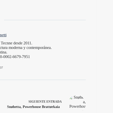
etti
de Tecnne desde 2011.
itectura moderna y contemporánea.
tina.
000-0002-6679-7951
37
SIGUIENTE
ENTRADA
Snøhetta, Powerhouse Brattørkaia