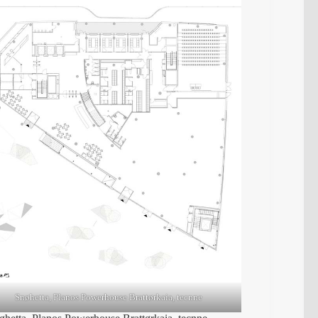
Snøhetta, Planos Powerhouse Brattørkaia, tecnne