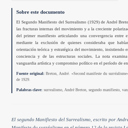
Sobre este documento
El Segundo Manifiesto del Surrealismo (1929) de André Breto
las fracturas internas del movimiento y a la creciente polariza
del primer manifiesto articulando una convergencia entre 
mediante la exclusión de quienes consideraba que habían 
orientación teórica y estratégica del movimiento, insistiendo 
conciencia y de las estructuras sociales. La nota examin
vanguardia artística y compromiso político en el período de en
Fuente original:
Breton, André. «Second manifeste du surréalisme».
de 1929.
Palabras clave:
surrealismo, André Breton, segundo manifiesto, van
El segundo Manifiesto del Surrealismo, escrito por Andr
Manifeste du surréalisme en el número 12 de la revista L