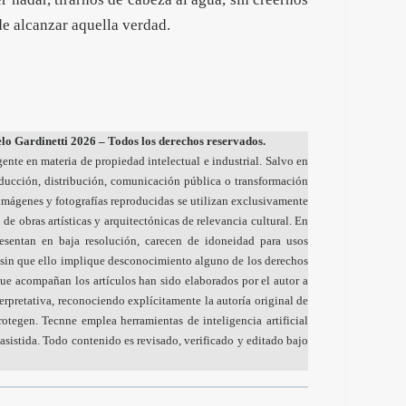
 de alcanzar aquella verdad.
o Gardinetti 2026 – Todos los derechos reservados.
gente en materia de propiedad intelectual e industrial. Salvo en
oducción, distribución, comunicación pública o transformación
s imágenes y fotografías reproducidas se utilizan exclusivamente
 de obras artísticas y arquitectónicas de relevancia cultural. En
resentan en baja resolución, carecen de idoneidad para usos
sin que ello implique desconocimiento alguno de los derechos
ue acompañan los artículos han sido elaborados por el autor a
nterpretativa, reconociendo explícitamente la autoría original de
otegen. Tecnne emplea herramientas de inteligencia artificial
sistida. Todo contenido es revisado, verificado y editado bajo