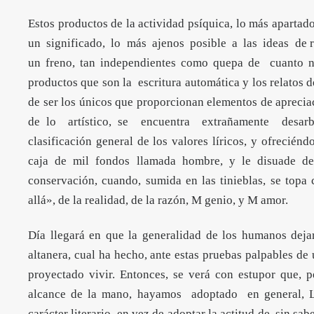
Estos productos de la actividad psíquica, lo más aparta
un significado, lo más ajenos posible a las ideas de r
un freno, tan independientes como quepa de cuanto no
productos que son la escritura automática y los relatos 
de ser los únicos que proporcionan elementos de apreciac
de lo artístico, se encuentra extrañamente desar
clasificación general de los valores líricos, y ofrecién
caja de mil fondos llamada hombre, y le disuade de
conservación, cuando, sumida en las tinieblas, se top
allá», de la realidad, de la razón, M genio, y M amor.
Día llegará en que la generalidad de los humanos dejar
altanera, cual ha hecho, ante estas pruebas palpables de
proyectado vivir. Entonces, se verá con estupor que, 
alcance de la mano, hayamos adoptado en general, L
carácter literario, en vez de adoptar la actitud de, sin sa