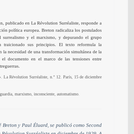
n, publicado en La Révolution Surréaliste, responde a
ción política europea. Breton radicaliza los postulados
el surrealismo y el marxismo, y depurando el grupo
traicionado sus principios. El texto reformula la
en la necesidad de una transformación simultánea de la
a el documento en el marco de las tensiones entre
treguerras.
 La Révolution Surréaliste, n.° 12. París, 15 de diciembre
guardia, marxismo, inconsciente, automatismo.
é Breton y Paul Éluard, se publicó como Second
a Révolution Surréaliste en diciembre de 1929. A