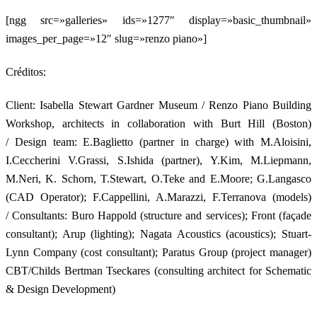
[ngg src=»galleries» ids=»1277″ display=»basic_thumbnail»
images_per_page=»12″ slug=»renzo piano»]
Créditos:
Client: Isabella Stewart Gardner Museum / Renzo Piano Building
Workshop, architects in collaboration with Burt Hill (Boston)
/ Design team: E.Baglietto (partner in charge) with M.Aloisini,
I.Ceccherini V.Grassi, S.Ishida (partner), Y.Kim, M.Liepmann,
M.Neri, K. Schorn, T.Stewart, O.Teke and E.Moore; G.Langasco
(CAD Operator); F.Cappellini, A.Marazzi, F.Terranova (models)
/ Consultants: Buro Happold (structure and services); Front (façade
consultant); Arup (lighting); Nagata Acoustics (acoustics); Stuart-
Lynn Company (cost consultant); Paratus Group (project manager)
CBT/Childs Bertman Tseckares (consulting architect for Schematic
& Design Development)