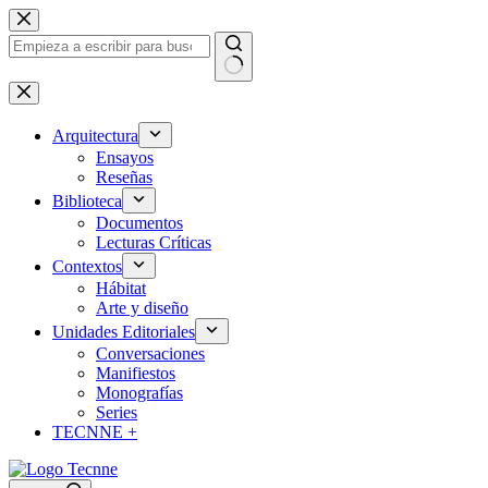
Saltar
al
contenido
Sin
resultados
Arquitectura
Ensayos
Reseñas
Biblioteca
Documentos
Lecturas Críticas
Contextos
Hábitat
Arte y diseño
Unidades Editoriales
Conversaciones
Manifiestos
Monografías
Series
TECNNE +