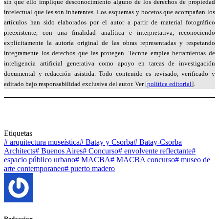
sin que ello implique desconocimiento alguno de los derechos de propiedad
intelectual que les son inherentes. Los esquemas y bocetos que acompañan los
artículos han sido elaborados por el autor a partir de material fotográfico
preexistente, con una finalidad analítica e interpretativa, reconociendo
explícitamente la autoría original de las obras representadas y respetando
íntegramente los derechos que las protegen. Tecnne emplea herramientas de
inteligencia artificial generativa como apoyo en tareas de investigación
documental y redacción asistida. Todo contenido es revisado, verificado y
editado bajo responsabilidad exclusiva del autor. Ver [
política editorial
].
Etiquetas
#
arquitectura museística
#
Batay y Csorba
#
Batay-Csorba
Architects
#
Buenos Aires
#
Concurso
#
envolvente reflectante
#
espacio público urbano
#
MACBA
#
MACBA concurso
#
museo de
arte contemporaneo
#
puerto madero
Redaccion