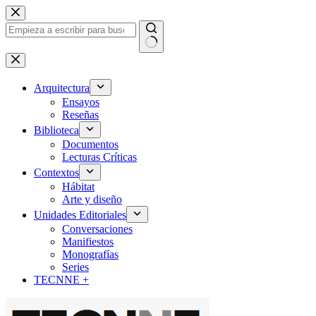
Saltar
al
contenido
Sin
resultados
Arquitectura
Ensayos
Reseñas
Biblioteca
Documentos
Lecturas Críticas
Contextos
Hábitat
Arte y diseño
Unidades Editoriales
Conversaciones
Manifiestos
Monografías
Series
TECNNE +