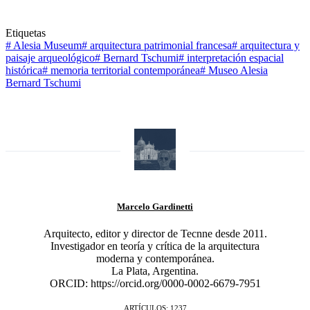
Etiquetas
#
Alesia Museum
#
arquitectura patrimonial francesa
#
arquitectura y
paisaje arqueológico
#
Bernard Tschumi
#
interpretación espacial
histórica
#
memoria territorial contemporánea
#
Museo Alesia
Bernard Tschumi
Marcelo Gardinetti
Arquitecto, editor y director de Tecnne desde 2011.
Investigador en teoría y crítica de la arquitectura
moderna y contemporánea.
La Plata, Argentina.
ORCID: https://orcid.org/0000-0002-6679-7951
ARTÍCULOS: 1237