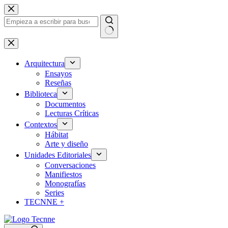
Saltar
al
contenido
Sin
resultados
Arquitectura
Ensayos
Reseñas
Biblioteca
Documentos
Lecturas Críticas
Contextos
Hábitat
Arte y diseño
Unidades Editoriales
Conversaciones
Manifiestos
Monografías
Series
TECNNE +