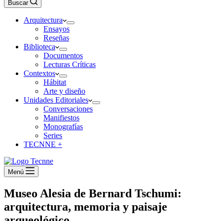
Buscar
Arquitectura
Ensayos
Reseñas
Biblioteca
Documentos
Lecturas Críticas
Contextos
Hábitat
Arte y diseño
Unidades Editoriales
Conversaciones
Manifiestos
Monografías
Series
TECNNE +
Menú
Museo Alesia de Bernard Tschumi:
arquitectura, memoria y paisaje
arqueológico