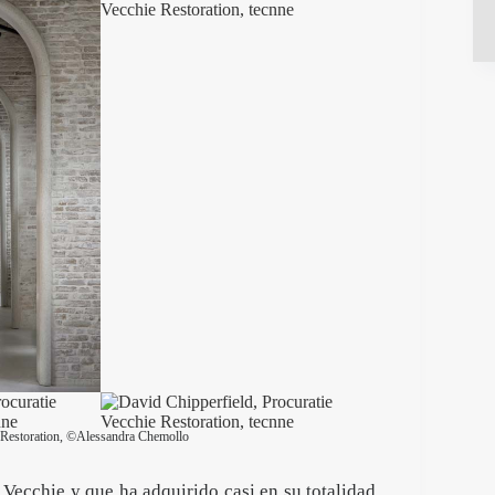
e Restoration, ©Alessandra Chemollo
 Vecchie y que ha adquirido casi en su totalidad