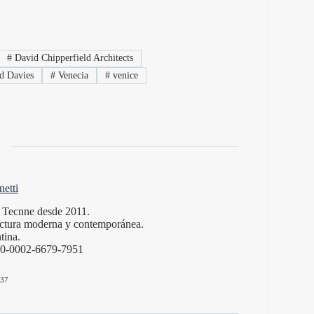
#
David Chipperfield Architects
d Davies
#
Venecia
#
venice
etti
de Tecnne desde 2011.
itectura moderna y contemporánea.
tina.
000-0002-6679-7951
37