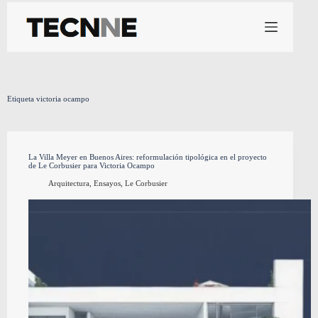
Saltar
al
contenido
Etiqueta
victoria ocampo
La Villa Meyer en Buenos Aires: reformulación tipológica en el proyecto
de Le Corbusier para Victoria Ocampo
Arquitectura
,
Ensayos
,
Le Corbusier