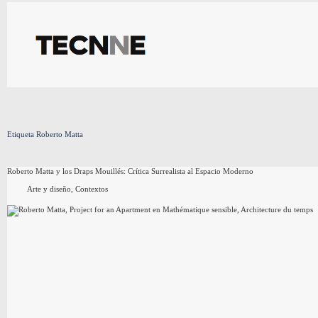
Saltar
al
contenido
Etiqueta
Roberto Matta
Roberto Matta y los Draps Mouillés: Crítica Surrealista al Espacio Moderno
Arte y diseño
,
Contextos