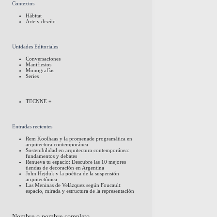
Contextos
Hábitat
Arte y diseño
Unidades Editoriales
Conversaciones
Manifiestos
Monografías
Series
TECNNE +
Entradas recientes
Rem Koolhaas y la promenade programática en
arquitectura contemporánea
Sostenibilidad en arquitectura contemporánea:
fundamentos y debates
Renueva tu espacio: Descubre las 10 mejores
tiendas de decoración en Argentina
John Hejduk y la poética de la suspensión
arquitectónica
Las Meninas de Velázquez según Foucault:
espacio, mirada y estructura de la representación
Nombre o nombre completo