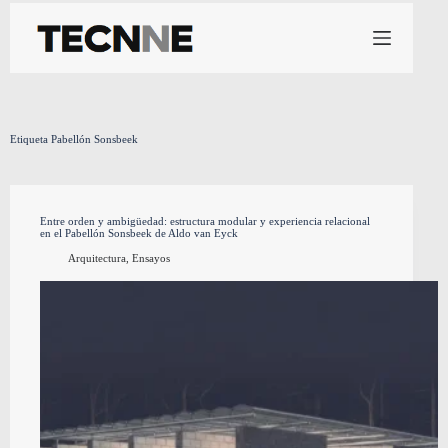
Saltar
al
contenido
Etiqueta
Pabellón Sonsbeek
Entre orden y ambigüedad: estructura modular y experiencia relacional
en el Pabellón Sonsbeek de Aldo van Eyck
Arquitectura
,
Ensayos