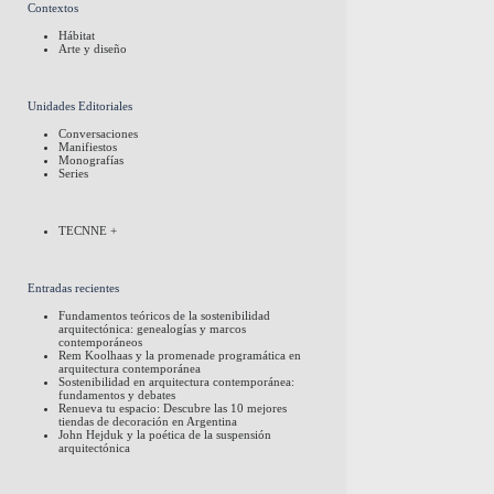
Contextos
Hábitat
Arte y diseño
Unidades Editoriales
Conversaciones
Manifiestos
Monografías
Series
TECNNE +
Entradas recientes
Fundamentos teóricos de la sostenibilidad
arquitectónica: genealogías y marcos
contemporáneos
Rem Koolhaas y la promenade programática en
arquitectura contemporánea
Sostenibilidad en arquitectura contemporánea:
fundamentos y debates
Renueva tu espacio: Descubre las 10 mejores
tiendas de decoración en Argentina
John Hejduk y la poética de la suspensión
arquitectónica