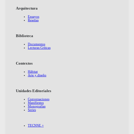
Arquitectura
Ensayos
Reseñas
Biblioteca
Documentos
Lecturas Críticas
Contextos
Hábitat
Arte y diseño
Unidades Editoriales
Conversaciones
Manifiestos
Monografías
Series
TECNNE +