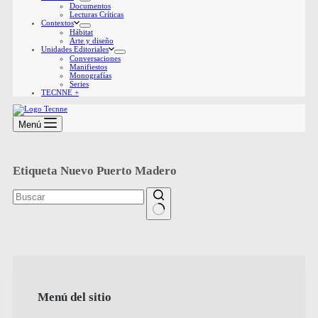
Documentos
Lecturas Críticas
Contextos
Hábitat
Arte y diseño
Unidades Editoriales
Conversaciones
Manifiestos
Monografías
Series
TECNNE +
Menú
Etiqueta
Nuevo Puerto Madero
Sin
resultados
Menú del sitio