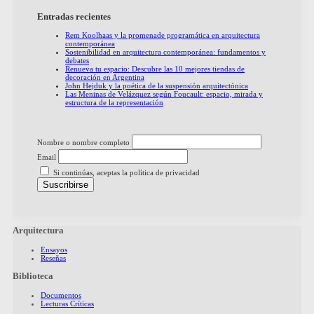
Entradas recientes
Rem Koolhaas y la promenade programática en arquitectura
contemporánea
Sostenibilidad en arquitectura contemporánea: fundamentos y
debates
Renueva tu espacio: Descubre las 10 mejores tiendas de
decoración en Argentina
John Hejduk y la poética de la suspensión arquitectónica
Las Meninas de Velázquez según Foucault: espacio, mirada y
estructura de la representación
Nombre o nombre completo
Email
Si continúas, aceptas la política de privacidad
Arquitectura
Ensayos
Reseñas
Biblioteca
Documentos
Lecturas Críticas