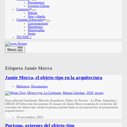
Documentos
Lecturas Críticas
Contextos
Hábitat
Arte y diseño
Unidades Editoriales
Conversaciones
Manifiestos
Monografías
Series
TECNNE +
Menú
Etiqueta
Jamie Morra
Jamie Morra, el objeto-tipo en la arquitectura
Biblioteca
,
Documentos
Nota editorial Gardinetti, Marcelo Arquitecto, Editor de Tecnne · La Plata, Argentina |
ORCID iD Sobre este documento El ensayo de Jamie Morra examina la evolución del
concepto de objeto-tipo desde la pintura purista hasta su incorporación al pensamiento
arquitectónico…
20 noviembre, 2022
Purismo, orígenes del objeto-tipo