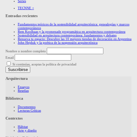
Series
TECNNE +
Entradas recientes
Fundamentos teóricos de la sostenibilidad arquitectónica: genealogías y marcos
contemporáneos
Rem Koolhaas y la promenade programática en arquitectura contemporánea
Sostenibilidad en arquitectura contemporánea: fundamentos y debates
Renueva tu espacio: Descubre las 10 mejores tiendas de decoración en Argentina
John Hejduk y la poética de la suspensión arquitectónica
Nombre o nombre completo
Email
Si continúas, aceptas la política de privacidad
Arquitectura
Ensayos
Reseñas
Biblioteca
Documentos
Lecturas Críticas
Contextos
Hábitat
Arte y diseño