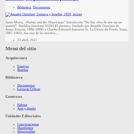
Biblioteca
,
Documentos
Jamie Morra, «Purism and the Object-type” Introdución “No hay obra de arte sin un
sistema”. Amédée Ozenfant, 19201 El purismo, fundado por Amédée Ozenfant (b.
Aisne, Francia, 1886-1966) y Charles-Édouard Jeanneret (b. La Chaux-de-Fonds, Suiza,
1887-1965), fue uno de los muchos…
13 abril, 2021
Menú del sitio
Arquitectura
Ensayos
Reseñas
Biblioteca
Documentos
Lecturas Críticas
Contextos
Hábitat
Arte y diseño
Unidades Editoriales
Conversaciones
Manifiestos
Monografías