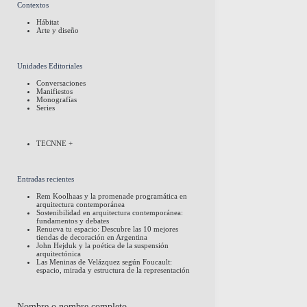
Contextos
Hábitat
Arte y diseño
Unidades Editoriales
Conversaciones
Manifiestos
Monografías
Series
TECNNE +
Entradas recientes
Rem Koolhaas y la promenade programática en
arquitectura contemporánea
Sostenibilidad en arquitectura contemporánea:
fundamentos y debates
Renueva tu espacio: Descubre las 10 mejores
tiendas de decoración en Argentina
John Hejduk y la poética de la suspensión
arquitectónica
Las Meninas de Velázquez según Foucault:
espacio, mirada y estructura de la representación
Nombre o nombre completo