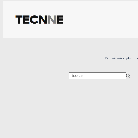
Saltar
al
contenido
Etiqueta
estrategias de
Sin
resultados