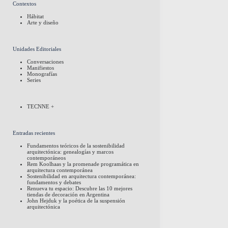
Contextos
Hábitat
Arte y diseño
Unidades Editoriales
Conversaciones
Manifiestos
Monografías
Series
TECNNE +
Entradas recientes
Fundamentos teóricos de la sostenibilidad
arquitectónica: genealogías y marcos
contemporáneos
Rem Koolhaas y la promenade programática en
arquitectura contemporánea
Sostenibilidad en arquitectura contemporánea:
fundamentos y debates
Renueva tu espacio: Descubre las 10 mejores
tiendas de decoración en Argentina
John Hejduk y la poética de la suspensión
arquitectónica