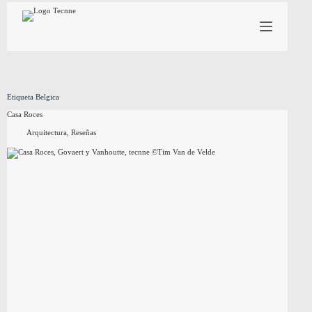
Saltar
al
contenido
Etiqueta
Belgica
Casa Roces
Arquitectura
,
Reseñas