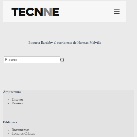
Saltar
al
contenido
Etiqueta
Bartleby el escribiente de Herman Melville
Sin
resultados
Arquitectura
Ensayos
Reseñas
Biblioteca
Documentos
Lecturas Críticas