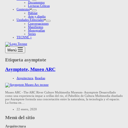
Documentos
Lecturas Críticas
Contextos
Hábitat
Arte y diseño
Unidades Editoriales
Conversaciones
Manifiestos
Monografías
Series
TECNNE +
Menú
Etiqueta
asymptote
Asymptote, Museo ARC
Arquitectura
,
Reseñas
Museo ARC –The ARC River Culture Multimedia Museum- Asymptote Desarrollado
como una experiencia impar a orillas del rio, el Pabellón de Cultura Multimedia diseñado
por Asymptote formula una concertación entre la naturaleza, la tecnología y el espacio.
La forma en…
22 enero, 2020
Menú del sitio
Arquitectura