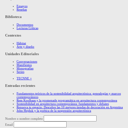
Ensayos
Reseñas
Biblioteca
Documentos
Lecturas Críticas
Contextos
Hábitat
Arte y diseño
Unidades Editoriales
Conversaciones
Manifiestos
Monografías
Series
TECNNE +
Entradas recientes
Fundamentos teóricos de la sostenibilidad arquitectónica: genealogías y marcos
contemporáneos
Rem Koolhaas y la promenade programática en arquitectura contemporánea
Sostenibilidad en arquitectura contemporánea: fundamentos y debates
Renueva tu espacio: Descubre las 10 mejores tiendas de decoración en Argentina
John Hejduk y la poética de la suspensión arquitectónica
Nombre o nombre completo
Email